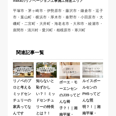
irakaのリノベーション工事施工得意エリア
平塚市・茅ヶ崎市・伊勢原市・藤沢市・鎌倉市・逗子
市・葉山町・横浜市・厚木市・秦野市・小田原市・大
磯町・二宮町・大井町・海老名市・大和市・綾瀬市・
座間市・清川村・愛川町・相模原市・寒川町
関連記事一覧
ルイスポー
リノベのプ
知らないと
ボーエ・モ
ルセンの
ロと考える
恥ずかし
ーエンセン
PH5ってど
ミッドセン
い？！ ミッ
のJ39ってど
んな照
チュリーの
ドセンチュ
んな椅
明？！｜湘
家具ってな
リーの特長
子？！｜湘
南平塚・
んです
とは？！
南平塚・