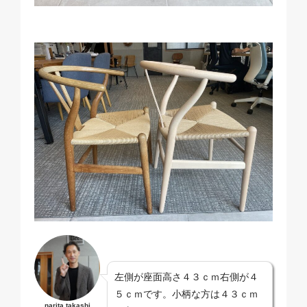
左側が座面高さ４３ｃｍ右側が４
５ｃｍです。小柄な方は４３ｃｍ
narita takashi