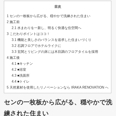
目次
1
センの一枚板から広がる、穏やかで洗練された住まい
2
施工前
2.1
水まわりを一新し、明るく快適な住空間へ
3
こだわりポイントはココ！
3.1
機能と美しさのバランスを追求した住まいづくり
3.2
石調フロアでホテルライクに
3.3
玄関とリビングの床には木目調のフロアタイルを採用
4
施工後
4.1
■キッチン
4.2
■浴室
4.3
■洗面所
4.4
■トイレ
5
天然素材を使用したリノベーションなら IRAKA RENOVATION へ
センの一枚板から広がる、穏やかで洗
練された住まい