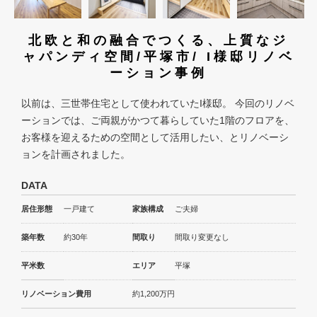
北欧と和の融合でつくる、上質なジ
ャパンディ空間/平塚市/ I様邸リノベ
ーション事例
以前は、三世帯住宅として使われていたI様邸。 今回のリノベ
ーションでは、ご両親がかつて暮らしていた1階のフロアを、
お客様を迎えるための空間として活用したい、とリノベーシ
ョンを計画されました。
DATA
居住形態
一戸建て
家族構成
ご夫婦
築年数
約30年
間取り
間取り変更なし
平米数
エリア
平塚
リノベーション費用
約1,200万円