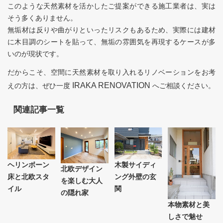
このような天然素材を活かしたご提案ができる施工業者は、実は
そう多くありません。
無垢材は反りや曲がりといったリスクもあるため、実際には建材
に木目調のシートを貼って、無垢の雰囲気を再現するケースが多
いのが現状です。
だからこそ、空間に天然素材を取り入れるリノベーションをお考
IRAKA RENOVATION
えの方は、ぜひ一度
へご相談ください。
関連記事一覧
ヘリンボーン
木製サイディ
北欧デザイン
床と北欧スタ
ング外壁の玄
を楽しむ大人
イル
関
の隠れ家
本物素材と美
しさで魅せ