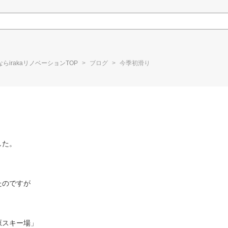
irakaリノベーションTOP
ブログ
今季初滑り
した。
たのですが
原スキー場」